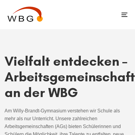
Links
Zur
überspringen
primären
Tog
Navigation
nav
springen
Zum
Inhalt
springen
Vielfalt entdecken –
Arbeitsgemeinschaf
an der WBG
Am Willy-Brandt-Gymnasium verstehen wir Schule als
mehr als nur Unterricht. Unsere zahlreichen
Arbeitsgemeinschaften (AGs) bieten Schülerinnen und
Schülern die Möglichkeit, ihre Talente zu entfalten, neue