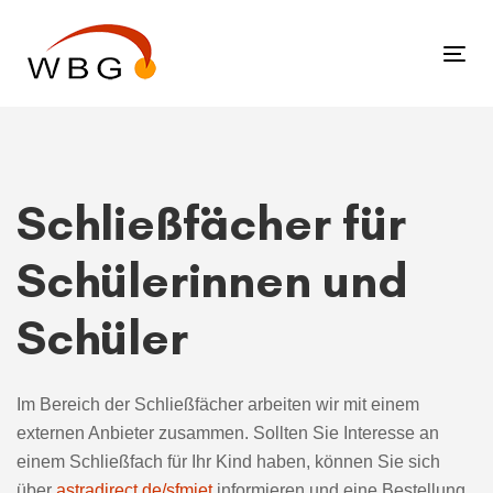
Links
Zur
überspringen
primären
Tog
Navigation
nav
springen
Zum
Inhalt
springen
Schließfächer für
Schülerinnen und
Schüler
Im Bereich der Schließfächer arbeiten wir mit einem
externen Anbieter zusammen. Sollten Sie Interesse an
einem Schließfach für Ihr Kind haben, können Sie sich
über
astradirect.de/sfmiet
informieren und eine Bestellung