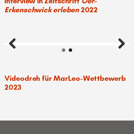
Titelbild und doppelseitiges
Interview in Zeitschrift
Oer-
Erkenschwick erleben
2022
Previous
Next
Videodreh für MarLeo-Wettbewerb
2023