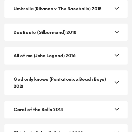
Dreams on fire (Katie Melua) Videobeitrag
zum Wettbewerb 2017
Umbrella (Rihanna x The Baseballs) 2018
Das Beste (Silbermond) 2018
All of me (John Legend) 2016
God only knows (Pentatonix x Beach Boys)
2021