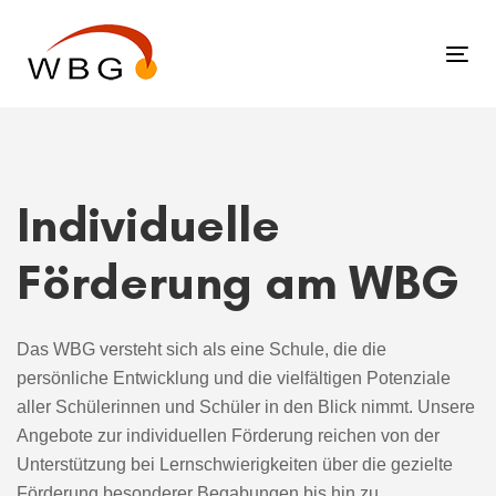
Links
Zur
überspringen
primären
Tog
Navigation
nav
springen
Zum
Inhalt
springen
Individuelle
Förderung am WBG
Das WBG versteht sich als eine Schule, die die
persönliche Entwicklung und die vielfältigen Potenziale
aller Schülerinnen und Schüler in den Blick nimmt. Unsere
Angebote zur individuellen Förderung reichen von der
Unterstützung bei Lernschwierigkeiten über die gezielte
Förderung besonderer Begabungen bis hin zu