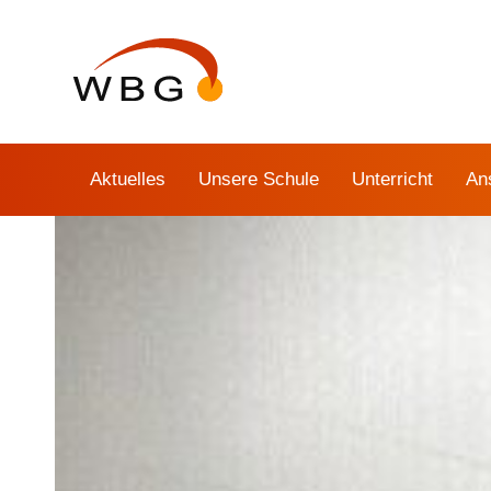
Links
Zur
überspringen
primären
Navigation
springen
Zum
Inhalt
Aktuelles
Unsere Schule
Unterricht
An
springen