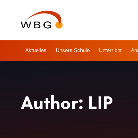
Links
Zur
überspringen
primären
Navigation
springen
Zum
Inhalt
Aktuelles
Unsere Schule
Unterricht
An
springen
Author: LIP