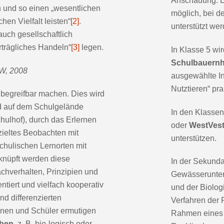
Anschauung. D
 und so einen „wesentlichen
möglich, bei 
en Vielfalt leisten“
[2]
.
unterstützt we
auch gesellschaftlich
trägliches Handeln“
[3]
legen.
In Klasse 5 wi
Schulbauernh
RW, 2008
ausgewählte In
Nutztieren“ pr
begreifbar machen. Dies wird
nd auf dem Schulgelände
In den Klassen
ulhof), durch das Erlernen
oder
WestVes
ieltes Beobachten mit
unterstützen.
chulischen Lernorten mit
rknüpft werden diese
In der Sekundar
chverhalten, Prinzipien und
Gewässerunte
tiert und vielfach kooperativ
und der Biolog
d differenzierten
Verfahren der 
innen und Schüler ermutigen
Rahmen eines 
ben
, z. B. bio-logisch oder