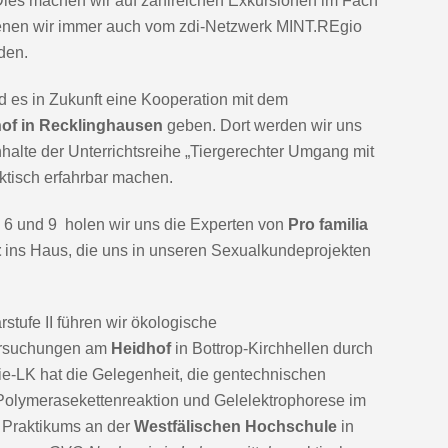
ies machen wir auf zahlreichen Exkursionen im Fach
denen wir immer auch vom zdi-Netzwerk MINT.REgio
rden.
rd es in Zukunft eine Kooperation mit dem
of in Recklinghausen
geben. Dort werden wir uns
halte der Unterrichtsreihe „Tiergerechter Umgang mit
aktisch erfahrbar machen.
 6 und 9 holen wir uns die Experten von
Pro familia
t
ins Haus, die uns in unseren Sexualkundeprojekten
stufe II führen wir ökologische
rsuchungen am
Heidhof
in Bottrop-Kirchhellen durch
ie-LK hat die Gelegenheit, die gentechnischen
Polymerasekettenreaktion und Gelelektrophorese im
Praktikums an der
Westfälischen Hochschule
in