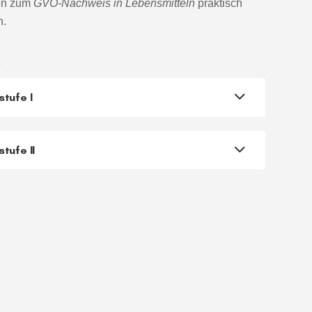
en zum
GVO-Nachweis in Lebensmitteln
praktisch
n.
s
tufe I
tufe II