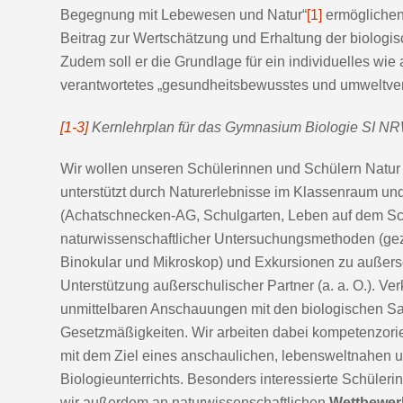
Begegnung mit Lebewesen und Natur“
[1]
ermöglichen
Beitrag zur Wertschätzung und Erhaltung der biologisch
Zudem soll er die Grundlage für ein individuelles wie 
verantwortetes „gesundheitsbewusstes und umweltver
[1-3]
Kernlehrplan für das Gymnasium Biologie SI N
Wir wollen unseren Schülerinnen und Schülern Natur 
unterstützt durch Naturerlebnisse im Klassenraum u
(Achatschnecken-AG, Schulgarten, Leben auf dem Sch
naturwissenschaftlicher Untersuchungsmethoden (gez
Binokular und Mikroskop) und Exkursionen zu außers
Unterstützung außerschulischer Partner (a. a. O.). Ve
unmittelbaren Anschauungen mit den biologischen Sa
Gesetzmäßigkeiten. Wir arbeiten dabei kompetenzorien
mit dem Ziel eines anschaulichen, lebensweltnahen un
Biologieunterrichts. Besonders interessierte Schüler
wir außerdem an naturwissenschaftlichen
Wettbewer