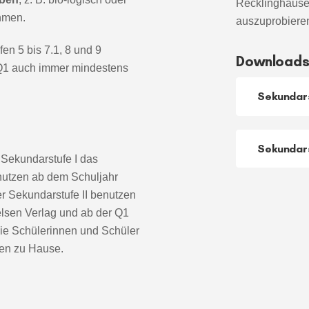
Recklinghaus
ehmen.
auszuprobiere
n 5 bis 7.1, 8 und 9
Download
er Q1 auch immer mindestens
Sekundars
Sekundars
 Sekundarstufe I das
utzen ab dem Schuljahr
r Sekundarstufe II benutzen
elsen Verlag und ab der Q1
die Schülerinnen und Schüler
ben zu Hause.