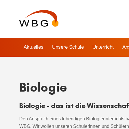
Links
Zur
überspringen
primären
Navigation
springen
Zum
Inhalt
Aktuelles
Unsere Schule
Unterricht
An
springen
Biologie
Biologie – das ist die Wissenscha
Den Anspruch eines lebendigen Biologieunterrichts h
WBG. Wir wollen unseren Schülerinnen und Schülern 